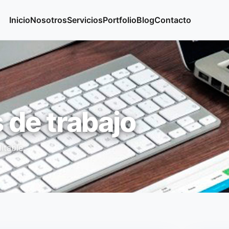
Inicio
Nosotros
Servicios
Portfolio
Blog
Contacto
 de trabajo
itable.