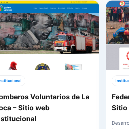
nstitucional
Institu
omberos Voluntarios de La
Fede
oca – Sitio web
Sitio
nstitucional
Desarro